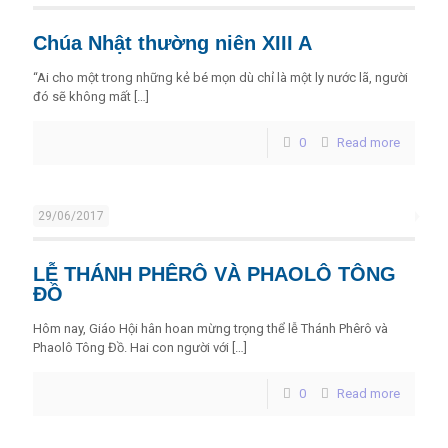
Chúa Nhật thường niên XIII A
“Ai cho một trong những kẻ bé mọn dù chỉ là một ly nước lã, người
đó sẽ không mất
[…]
0
Read more
29/06/2017
LỄ THÁNH PHÊRÔ VÀ PHAOLÔ TÔNG
ĐỒ
Hôm nay, Giáo Hội hân hoan mừng trọng thể lễ Thánh Phêrô và
Phaolô Tông Đồ. Hai con người với
[…]
0
Read more