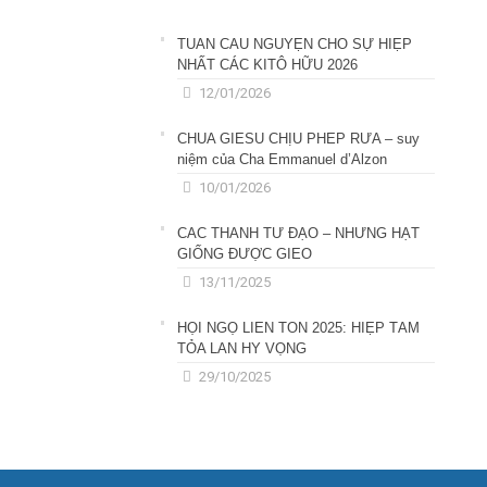
TUẦN CẦU NGUYỆN CHO SỰ HIỆP
NHẤT CÁC KITÔ HỮU 2026
12/01/2026
CHÚA GIÊSU CHỊU PHÉP RỬA – suy
niệm của Cha Emmanuel d’Alzon
10/01/2026
CÁC THÁNH TỬ ĐẠO – NHỮNG HẠT
GIỐNG ĐƯỢC GIEO
13/11/2025
HỘI NGỘ LIÊN TÔN 2025: HIỆP TÂM
TỎA LAN HY VỌNG
29/10/2025