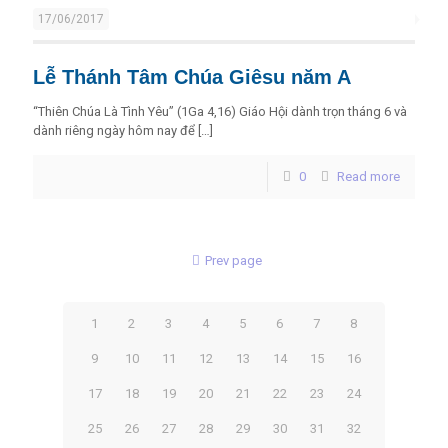
17/06/2017
Lễ Thánh Tâm Chúa Giêsu năm A
“Thiên Chúa Là Tình Yêu” (1Ga 4,16) Giáo Hội dành trọn tháng 6 và
dành riêng ngày hôm nay để
[…]
0
Read more
Prev page
1
2
3
4
5
6
7
8
9
10
11
12
13
14
15
16
17
18
19
20
21
22
23
24
25
26
27
28
29
30
31
32