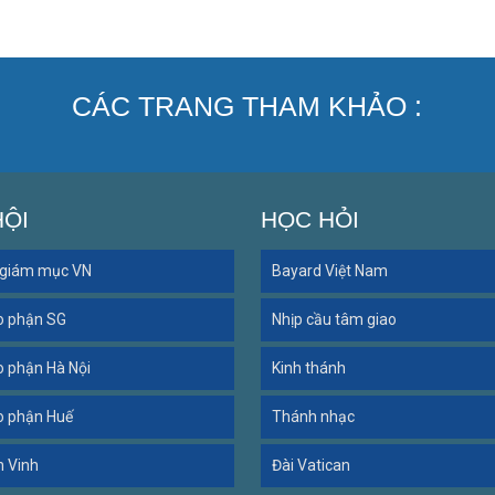
CÁC TRANG THAM KHẢO :
HỘI
HỌC HỎI
 giám mục VN
Bayard Việt Nam
o phận SG
Nhịp cầu tâm giao
o phận Hà Nội
Kinh thánh
o phận Huế
Thánh nhạc
n Vinh
Đài Vatican