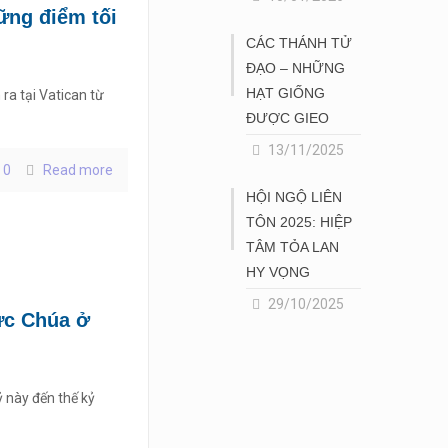
ững điểm tối
CÁC THÁNH TỬ
ĐẠO – NHỮNG
HẠT GIỐNG
ra tại Vatican từ
ĐƯỢC GIEO
13/11/2025
0
Read more
HỘI NGỘ LIÊN
TÔN 2025: HIỆP
TÂM TỎA LAN
HY VỌNG
29/10/2025
ức Chúa ở
kỷ này đến thế kỷ