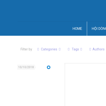
HOME
HỘI DÒN
Filter by
Categories
Tags
Authors
10/10/2018