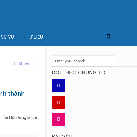
SỨ VỤ
TƯ LIỆU
Show all
DÕI THEO CHÚNG TÔI :
nh thành
c của Hội Dòng là cho
BÀI MỚI