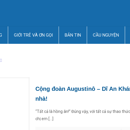
G
GIỚI TRẺ VÀ ƠN GỌI
BẢN TIN
CẦU NGUYỆN
Cộng đoàn Augustinô – Dĩ An Khá
nhà!
“Tất cả là hồng ân!” Đúng vậy, với tất cả sự thao thứ
chị em
[…]