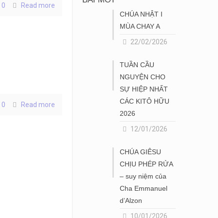
0
Read more
CHÚA NHẬT I
MÙA CHAY A
22/02/2026
TUẦN CẦU
NGUYỆN CHO
SỰ HIỆP NHẤT
CÁC KITÔ HỮU
0
Read more
2026
12/01/2026
CHÚA GIÊSU
CHỊU PHÉP RỬA
– suy niệm của
Cha Emmanuel
d’Alzon
10/01/2026