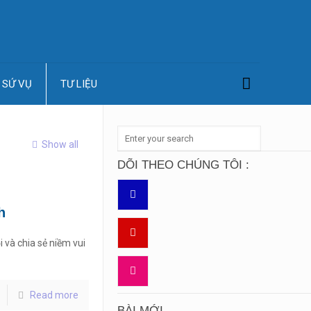
SỨ VỤ
TƯ LIỆU
Show all
DÕI THEO CHÚNG TÔI :
h
i và chia sẻ niềm vui
Read more
BÀI MỚI