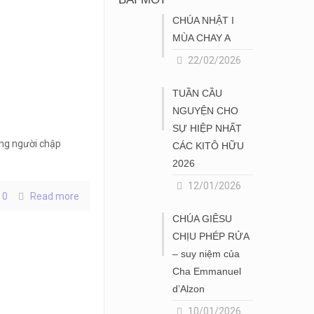
CHÚA NHẬT I
MÙA CHAY A
22/02/2026
TUẦN CẦU
NGUYỆN CHO
SỰ HIỆP NHẤT
ng người chập
CÁC KITÔ HỮU
2026
12/01/2026
0
Read more
CHÚA GIÊSU
CHỊU PHÉP RỬA
– suy niệm của
Cha Emmanuel
d’Alzon
10/01/2026