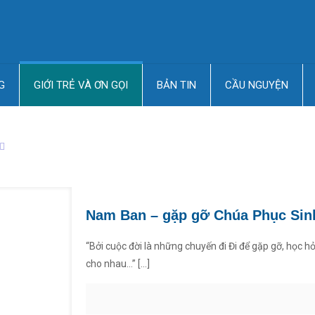
G
GIỚI TRẺ VÀ ƠN GỌI
BẢN TIN
CẦU NGUYỆN
Nam Ban – gặp gỡ Chúa Phục Sin
“Bởi cuộc đời là những chuyến đi Đi để gặp gỡ, học hỏ
cho nhau…”
[…]