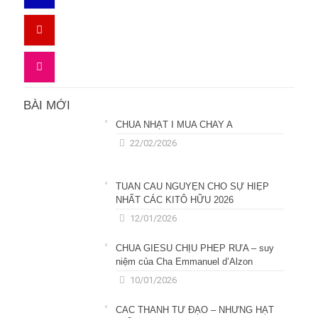
BÀI MỚI
CHÚA NHẬT I MÙA CHAY A
22/02/2026
TUẦN CẦU NGUYỆN CHO SỰ HIỆP
NHẤT CÁC KITÔ HỮU 2026
12/01/2026
CHÚA GIÊSU CHỊU PHÉP RỬA – suy
niệm của Cha Emmanuel d’Alzon
10/01/2026
CÁC THÁNH TỬ ĐẠO – NHỮNG HẠT