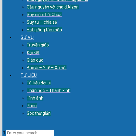
Cầu nguyện với cha d’Alzon
Suy niệm Lời Chúa
Suy tư – chia sẻ
Hạt giống tâm hồn
SỨ VỤ
Truyền giáo
Đại kết
Giáo dục
Bác ái – Y tế – Xã hội
TƯ LIỆU
Tài liệu đời tu
Thần học – Thánh kinh
Hình ảnh
Phim
Góc thư giản