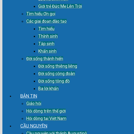
Giới trẻ Đức Mẹ Lên Trời
Tìm hiểu Ơn gọi
Các giai đoạn đào tạo
Tìm hiểu
Thỉnh sinh
Tập sinh
Khấn sinh
Đời sống thánh hiến
Đời sống thiêng liêng
Đời sống cộng đoàn
Đời sống tông đồ
Ba lời khấn
BẢN TIN
Giáo hội
Hội dòng trên thế giới
Hội dòng tại Việt Nam
CẦU NGUYỆN
Cầu nguyện với thánh Augustinô