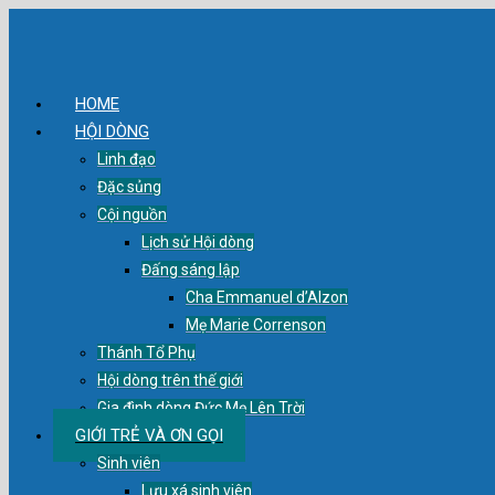
HOME
HỘI DÒNG
Linh đạo
Đặc sủng
Cội nguồn
Lịch sử Hội dòng
Đấng sáng lập
Cha Emmanuel d’Alzon
Mẹ Marie Correnson
Thánh Tổ Phụ
Hội dòng trên thế giới
Gia đình dòng Đức Mẹ Lên Trời
GIỚI TRẺ VÀ ƠN GỌI
Sinh viên
Lưu xá sinh viên