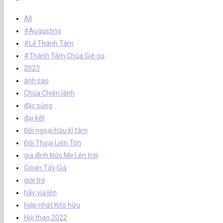
All
#Augustino
#Lễ Thánh Tâm
#Thánh Tâm Chúa Giê-su
2023
ánh sao
Chúa Chiên lành
đặc sủng
đại kết
Đối ngoại hữu kì tâm
Đối Thoại Liên Tôn
gia đình Đức Mẹ Lên trời
Gioan Tẩy Giả
giới trẻ
hãy vui lên
hiệp nhất Kito hữu
Hội thao 2022