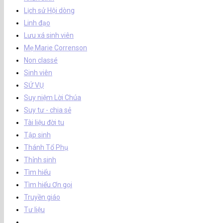
Lịch sử Hội dòng
Linh đạo
Lưu xá sinh viên
Mẹ Marie Correnson
Non classé
Sinh viên
SỨ VỤ
Suy niệm Lời Chúa
Suy tư - chia sẻ
Tài liệu đời tu
Tập sinh
Thánh Tổ Phụ
Thỉnh sinh
Tìm hiểu
Tìm hiểu Ơn gọi
Truyền giáo
Tư liệu