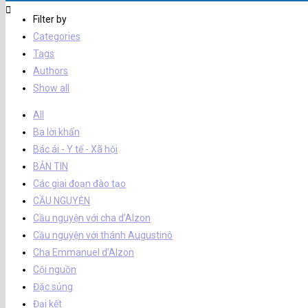
Filter by
Categories
Tags
Authors
Show all
All
Ba lời khấn
Bác ái - Y tế - Xã hội
BẢN TIN
Các giai đoạn đào tạo
CẦU NGUYỆN
Cầu nguyện với cha d’Alzon
Cầu nguyện với thánh Augustinô
Cha Emmanuel d'Alzon
Cội nguồn
Đặc sủng
Đại kết