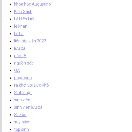
khóa học Augustino
Kinh Sách
Lễ Hiển Linh
le khan
Lễ Lá
liên tập viện 2023
lưu xá
năm A
nguồn gốc
OA
phục sinh
ra khơi với Đức Kitô
Sinh nhật
sinh viên
sinh viên lưu xá
Sr Zoe
suy niệm
tập sinh