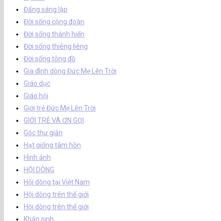
Đấng sáng lập
Đời sống cộng đoàn
Đời sống thánh hiến
Đời sống thiêng liêng
Đời sống tông đồ
Gia đình dòng Đức Mẹ Lên Trời
Giáo dục
Giáo hội
Giới trẻ Đức Mẹ Lên Trời
GIỚI TRẺ VÀ ƠN GỌI
Góc thư giản
Hạt giống tâm hồn
Hình ảnh
HỘI DÒNG
Hội dòng tại Việt Nam
Hội dòng trên thế giới
Hội dòng trên thế giới
Khấn sinh