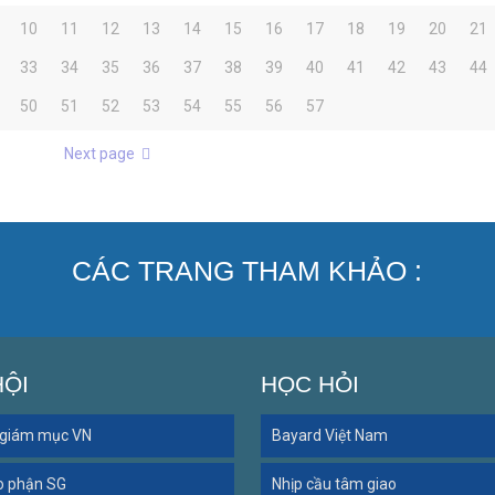
10
11
12
13
14
15
16
17
18
19
20
21
33
34
35
36
37
38
39
40
41
42
43
44
50
51
52
53
54
55
56
57
Next page
CÁC TRANG THAM KHẢO :
HỘI
HỌC HỎI
 giám mục VN
Bayard Việt Nam
o phận SG
Nhịp cầu tâm giao