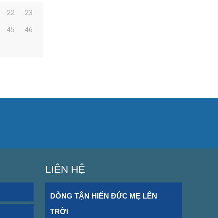
22
23
45
46
LIÊN HỆ
DÒNG TẬN HIẾN ĐỨC MẸ LÊN 
TRỜI