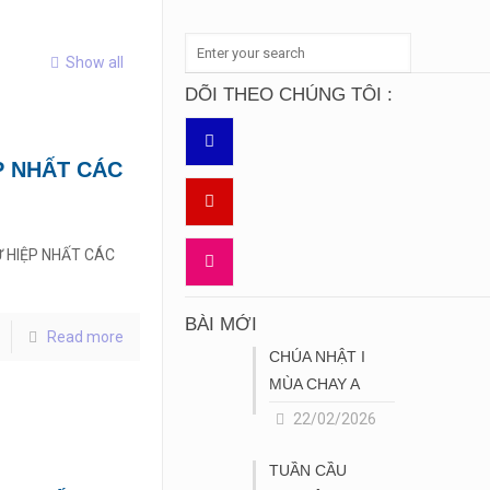
Show all
DÕI THEO CHÚNG TÔI :
P NHẤT CÁC
Ự HIỆP NHẤT CÁC
BÀI MỚI
Read more
CHÚA NHẬT I
MÙA CHAY A
22/02/2026
TUẦN CẦU