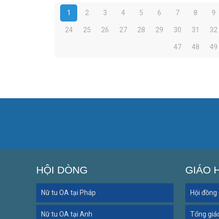
1
2
3
4
5
6
7
8
9
24
25
26
27
28
29
30
31
32
47
48
49
HỘI DÒNG
GIÁO 
Nữ tu OA tại Pháp
Hội đồng
Nữ tu OA tại Anh
Tổng giá