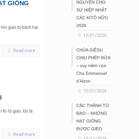
NGUYỆN CHO
ẠT GIỐNG
SỰ HIỆP NHẤT
CÁC KITÔ HỮU
2026
à tôn giáo bị bách hại
12/01/2026
CHÚA GIÊSU
Read more
CHỊU PHÉP RỬA
– suy niệm của
Cha Emmanuel
d’Alzon
10/01/2026
I
CÁC THÁNH TỬ
Ki-tô giáo. Đó là
ĐẠO – NHỮNG
HẠT GIỐNG
ĐƯỢC GIEO
Read more
13/11/2025