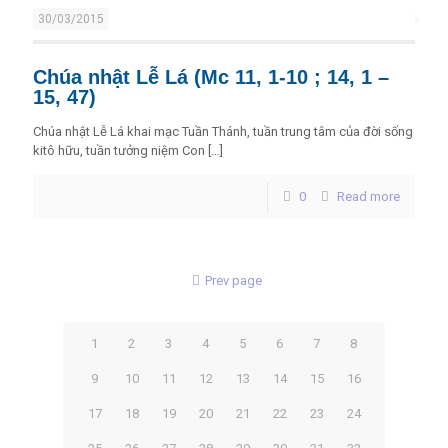
30/03/2015
Chúa nhật Lễ Lá (Mc 11, 1-10 ; 14, 1 –
15, 47)
Chúa nhật Lễ Lá khai mạc Tuần Thánh, tuần trung tâm của đời sống
kitô hữu, tuần tưởng niệm Con
[…]
0
Read more
Prev page
1
2
3
4
5
6
7
8
9
10
11
12
13
14
15
16
17
18
19
20
21
22
23
24