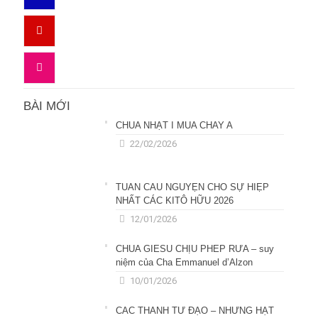
BÀI MỚI
CHÚA NHẬT I MÙA CHAY A
22/02/2026
TUẦN CẦU NGUYỆN CHO SỰ HIỆP
NHẤT CÁC KITÔ HỮU 2026
12/01/2026
CHÚA GIÊSU CHỊU PHÉP RỬA – suy
niệm của Cha Emmanuel d’Alzon
10/01/2026
CÁC THÁNH TỬ ĐẠO – NHỮNG HẠT