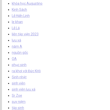
khóa học Augustino
Kinh Sách
Lễ Hiển Linh
le khan
Lễ Lá
liên tập viện 2023
lưu xá
năm A
nguồn gốc
OA
phục sinh
ra khơi với Đức Kitô
Sinh nhật
sinh viên
sinh viên lưu xá
Sr Zoe
suy niệm
tập sinh