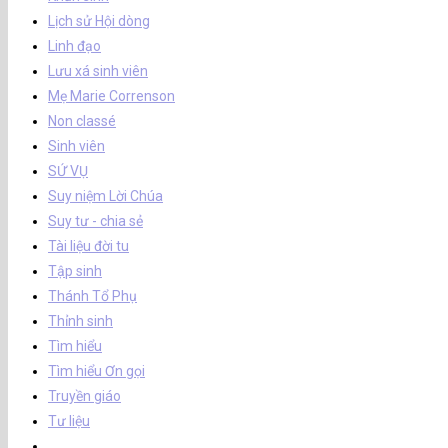
Lịch sử Hội dòng
Linh đạo
Lưu xá sinh viên
Mẹ Marie Correnson
Non classé
Sinh viên
SỨ VỤ
Suy niệm Lời Chúa
Suy tư - chia sẻ
Tài liệu đời tu
Tập sinh
Thánh Tổ Phụ
Thỉnh sinh
Tìm hiểu
Tìm hiểu Ơn gọi
Truyền giáo
Tư liệu