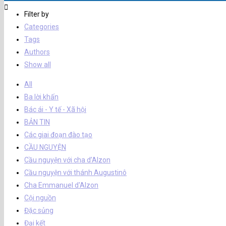
Filter by
Categories
Tags
Authors
Show all
All
Ba lời khấn
Bác ái - Y tế - Xã hội
BẢN TIN
Các giai đoạn đào tạo
CẦU NGUYỆN
Cầu nguyện với cha d’Alzon
Cầu nguyện với thánh Augustinô
Cha Emmanuel d'Alzon
Cội nguồn
Đặc sủng
Đại kết