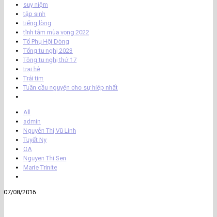
suy niệm
tập sinh
tiếng lòng
tĩnh tâm mùa vọng 2022
Tổ Phụ Hội Dòng
Tổng tu nghị 2023
Tông tu nghị thứ 17
trại hè
Trái tim
Tuần cầu nguyện cho sự hiệp nhất
All
admin
Nguyễn Thị Vũ Linh
Tuyết Ny
OA
Nguyen Thi Sen
Marie Trinite
07/08/2016