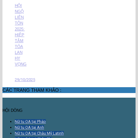
HỘI
NGỘ
LIÊN
TÔN
2025:
HIỆP
TÂM
TỎA
LAN
HY
VỌNG
29/10/2025
CÁC TRANG THAM KHẢO :
HỘI DÒNG
Nữ tu OA tại Pháp
Nữ tu OA tại Anh
Nữ tu OA tại Châu Mỹ Latinh