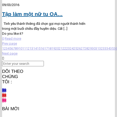
09/03/2016
Tập làm một nữ tu OA…
Tình yêu thánh thiêng đã chọn gọi mọi người thánh hiến
trong một buổi chiều đầy huyền diệu. Cất
[…]
Do you like it?
0
Read more
Prev page
1
2
3
4
5
6
7
8
9
10
11
12
13
14
15
16
17
18
19
20
21
22
23
24
25
26
27
28
29
30
31
32
33
34
35
3
Next page
DÕI THEO
CHÚNG
TÔI :
BÀI MỚI