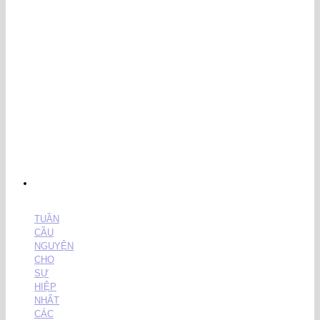
TUẦN
CẦU
NGUYỆN
CHO
SỰ
HIỆP
NHẤT
CÁC