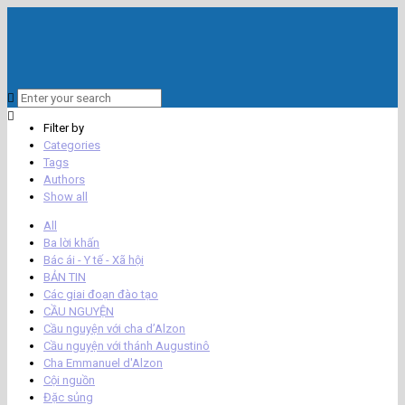
Filter by
Categories
Tags
Authors
Show all
All
Ba lời khấn
Bác ái - Y tế - Xã hội
BẢN TIN
Các giai đoạn đào tạo
CẦU NGUYỆN
Cầu nguyện với cha d’Alzon
Cầu nguyện với thánh Augustinô
Cha Emmanuel d'Alzon
Cội nguồn
Đặc sủng