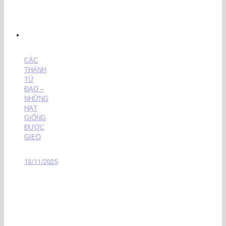
CÁC
THÁNH
TỬ
ĐẠO –
NHỮNG
HẠT
GIỐNG
ĐƯỢC
GIEO
13/11/2025