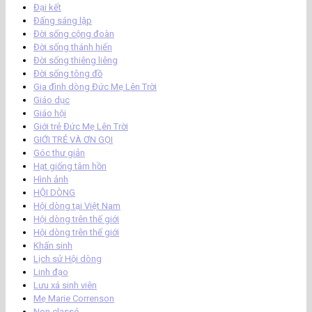
Đại kết
Đấng sáng lập
Đời sống cộng đoàn
Đời sống thánh hiến
Đời sống thiêng liêng
Đời sống tông đồ
Gia đình dòng Đức Mẹ Lên Trời
Giáo dục
Giáo hội
Giới trẻ Đức Mẹ Lên Trời
GIỚI TRẺ VÀ ƠN GỌI
Góc thư giản
Hạt giống tâm hồn
Hình ảnh
HỘI DÒNG
Hội dòng tại Việt Nam
Hội dòng trên thế giới
Hội dòng trên thế giới
Khấn sinh
Lịch sử Hội dòng
Linh đạo
Lưu xá sinh viên
Mẹ Marie Correnson
Non classé