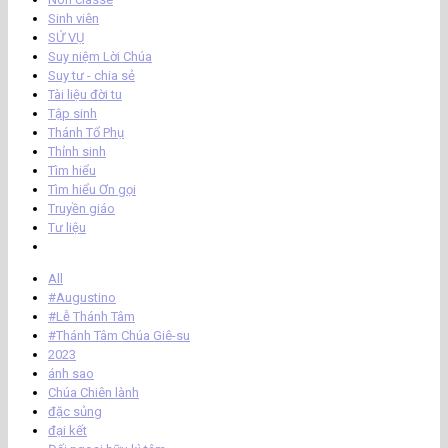
Sinh viên
SỨ VỤ
Suy niệm Lời Chúa
Suy tư - chia sẻ
Tài liệu đời tu
Tập sinh
Thánh Tổ Phụ
Thỉnh sinh
Tìm hiểu
Tìm hiểu Ơn gọi
Truyền giáo
Tư liệu
All
#Augustino
#Lễ Thánh Tâm
#Thánh Tâm Chúa Giê-su
2023
ánh sao
Chúa Chiên lành
đặc sủng
đại kết