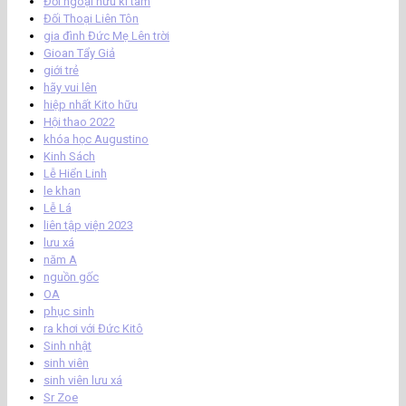
Đối ngoại hữu kì tâm
Đối Thoại Liên Tôn
gia đình Đức Mẹ Lên trời
Gioan Tẩy Giả
giới trẻ
hãy vui lên
hiệp nhất Kito hữu
Hội thao 2022
khóa học Augustino
Kinh Sách
Lễ Hiển Linh
le khan
Lễ Lá
liên tập viện 2023
lưu xá
năm A
nguồn gốc
OA
phục sinh
ra khơi với Đức Kitô
Sinh nhật
sinh viên
sinh viên lưu xá
Sr Zoe