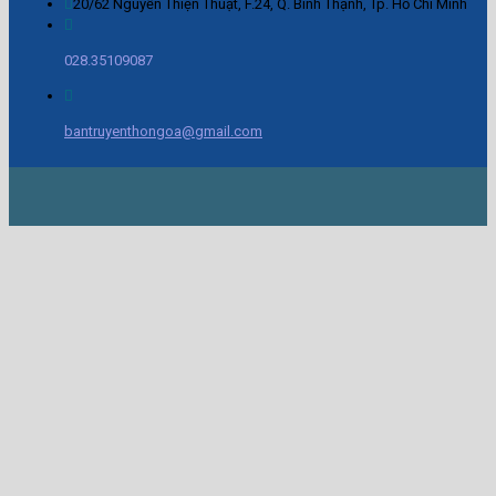
20/62 Nguyễn Thiện Thuật, F.24, Q. Bình Thạnh, Tp. Hồ Chí Minh
028.35109087
bantruyenthongoa@gmail.com