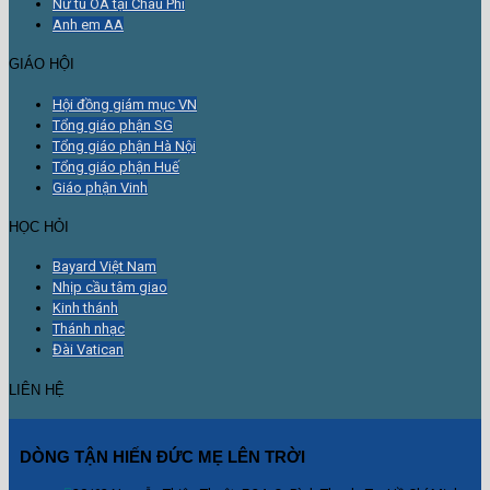
Nữ tu OA tại Châu Phi
Anh em AA
GIÁO HỘI
Hội đồng giám mục VN
Tổng giáo phận SG
Tổng giáo phận Hà Nội
Tổng giáo phận Huế
Giáo phận Vinh
HỌC HỎI
Bayard Việt Nam
Nhịp cầu tâm giao
Kinh thánh
Thánh nhạc
Đài Vatican
LIÊN HỆ
DÒNG TẬN HIẾN ĐỨC MẸ LÊN TRỜI