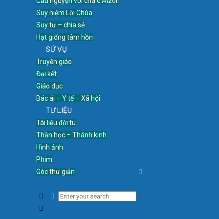
Cầu nguyện với cha d’Alzon
Suy niệm Lời Chúa
Suy tư – chia sẻ
Hạt giống tâm hồn
SỨ VỤ
Truyền giáo
Đại kết
Giáo dục
Bác ái – Y tế – Xã hội
TƯ LIỆU
Tài liệu đời tu
Thần học – Thánh kinh
Hình ảnh
Phim
Góc thư giản