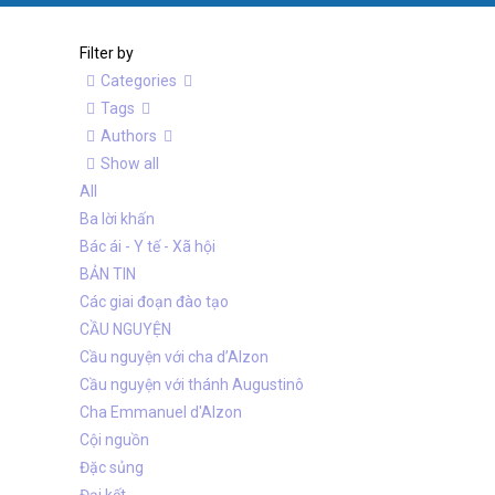
Filter by
Categories
Tags
Authors
Show all
All
Ba lời khấn
Bác ái - Y tế - Xã hội
BẢN TIN
Các giai đoạn đào tạo
CẦU NGUYỆN
Cầu nguyện với cha d’Alzon
Cầu nguyện với thánh Augustinô
Cha Emmanuel d'Alzon
Cội nguồn
Đặc sủng