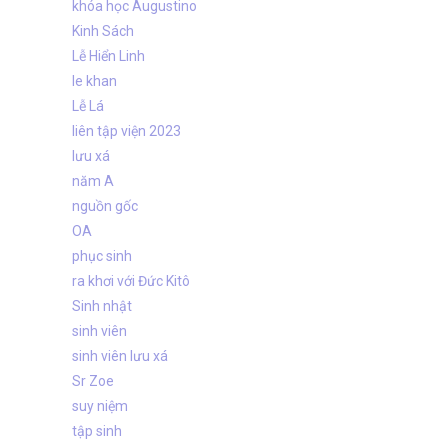
khóa học Augustino
Kinh Sách
Lễ Hiển Linh
le khan
Lễ Lá
liên tập viện 2023
lưu xá
năm A
nguồn gốc
OA
phục sinh
ra khơi với Đức Kitô
Sinh nhật
sinh viên
sinh viên lưu xá
Sr Zoe
suy niệm
tập sinh