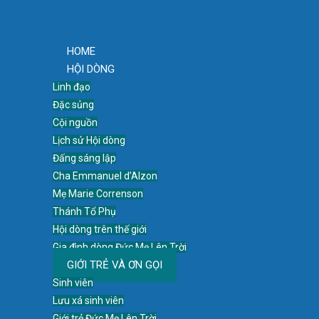
HOME
HỘI DÒNG
Linh đạo
Đặc sủng
Cội nguồn
Lịch sử Hội dòng
Đấng sáng lập
Cha Emmanuel d’Alzon
Mẹ Marie Correnson
Thánh Tổ Phụ
Hội dòng trên thế giới
Gia đình dòng Đức Mẹ Lên Trời
GIỚI TRẺ VÀ ƠN GỌI
Sinh viên
Lưu xá sinh viên
Giới trẻ Đức Mẹ Lên Trời