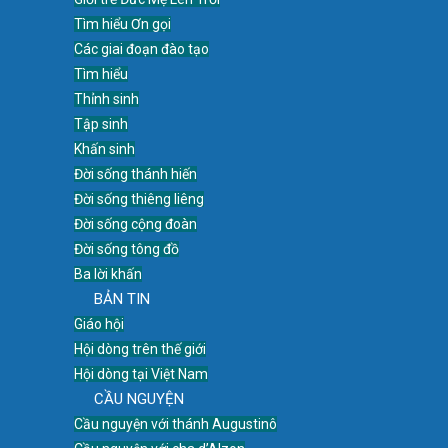
Tìm hiểu Ơn gọi
Các giai đoạn đào tạo
Tìm hiểu
Thỉnh sinh
Tập sinh
Khấn sinh
Đời sống thánh hiến
Đời sống thiêng liêng
Đời sống cộng đoàn
Đời sống tông đồ
Ba lời khấn
BẢN TIN
Giáo hội
Hội dòng trên thế giới
Hội dòng tại Việt Nam
CẦU NGUYỆN
Cầu nguyện với thánh Augustinô