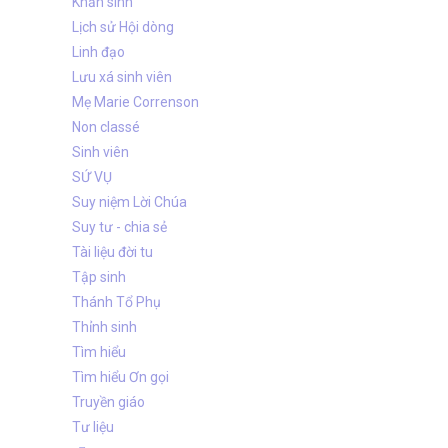
Khấn sinh
Lịch sử Hội dòng
Linh đạo
Lưu xá sinh viên
Mẹ Marie Correnson
Non classé
Sinh viên
SỨ VỤ
Suy niệm Lời Chúa
Suy tư - chia sẻ
Tài liệu đời tu
Tập sinh
Thánh Tổ Phụ
Thỉnh sinh
Tìm hiểu
Tìm hiểu Ơn gọi
Truyền giáo
Tư liệu