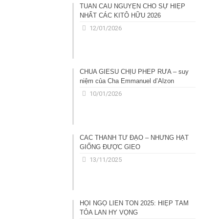
TUẦN CẦU NGUYỆN CHO SỰ HIỆP
NHẤT CÁC KITÔ HỮU 2026
12/01/2026
CHÚA GIÊSU CHỊU PHÉP RỬA – suy
niệm của Cha Emmanuel d’Alzon
10/01/2026
CÁC THÁNH TỬ ĐẠO – NHỮNG HẠT
GIỐNG ĐƯỢC GIEO
13/11/2025
HỘI NGỘ LIÊN TÔN 2025: HIỆP TÂM
TỎA LAN HY VỌNG