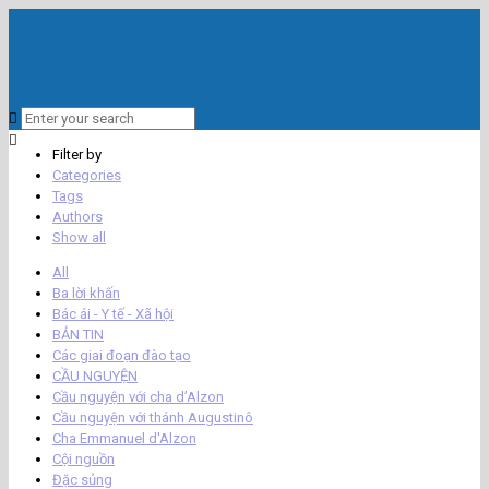
Filter by
Categories
Tags
Authors
Show all
All
Ba lời khấn
Bác ái - Y tế - Xã hội
BẢN TIN
Các giai đoạn đào tạo
CẦU NGUYỆN
Cầu nguyện với cha d’Alzon
Cầu nguyện với thánh Augustinô
Cha Emmanuel d'Alzon
Cội nguồn
Đặc sủng