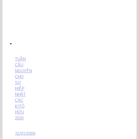
TUẦN
CẦU
NGUYỆN
CHO
SỰ
HIỆP
NHẤT
CÁC
KITÔ
HỮU
2026
12/01/2026