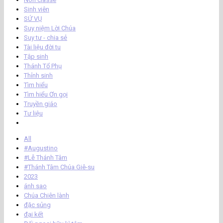
Sinh viên
SỨ VỤ
Suy niệm Lời Chúa
Suy tư - chia sẻ
Tài liệu đời tu
Tập sinh
Thánh Tổ Phụ
Thỉnh sinh
Tìm hiểu
Tìm hiểu Ơn gọi
Truyền giáo
Tư liệu
All
#Augustino
#Lễ Thánh Tâm
#Thánh Tâm Chúa Giê-su
2023
ánh sao
Chúa Chiên lành
đặc sủng
đại kết