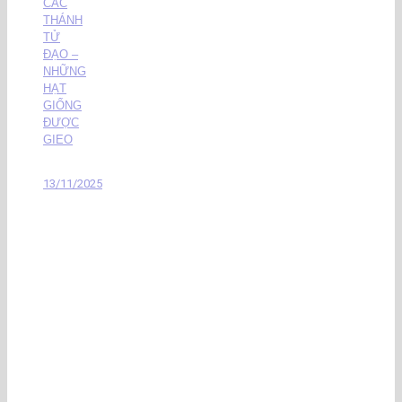
CÁC
THÁNH
TỬ
ĐẠO –
NHỮNG
HẠT
GIỐNG
ĐƯỢC
GIEO
13/11/2025