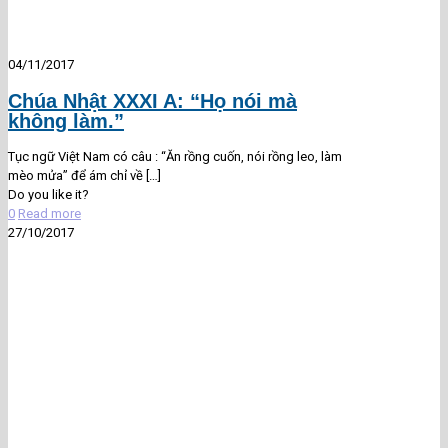
04/11/2017
Chúa Nhật XXXI A: “Họ nói mà
không làm.”
Tục ngữ Việt Nam có câu : “Ăn rồng cuốn, nói rồng leo, làm
mèo mửa” để ám chỉ về
[…]
Do you like it?
0
Read more
27/10/2017