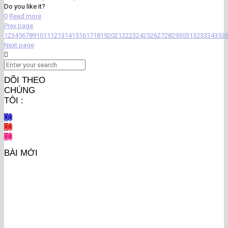
Do you like it?
0
Read more
Prev page
1
2
3
4
5
6
7
8
9
10
11
12
13
14
15
16
17
18
19
20
21
22
23
24
25
26
27
28
29
30
31
32
33
34
35
3
Next page
DÕI THEO
CHÚNG
TÔI :
BÀI MỚI