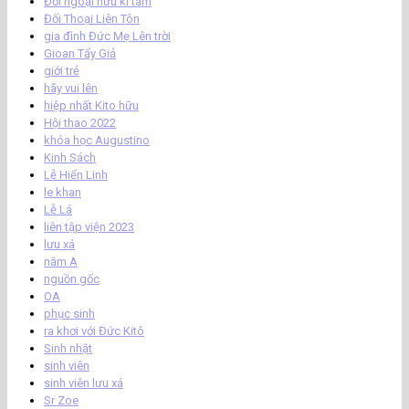
Đối ngoại hữu kì tâm
Đối Thoại Liên Tôn
gia đình Đức Mẹ Lên trời
Gioan Tẩy Giả
giới trẻ
hãy vui lên
hiệp nhất Kito hữu
Hội thao 2022
khóa học Augustino
Kinh Sách
Lễ Hiển Linh
le khan
Lễ Lá
liên tập viện 2023
lưu xá
năm A
nguồn gốc
OA
phục sinh
ra khơi với Đức Kitô
Sinh nhật
sinh viên
sinh viên lưu xá
Sr Zoe