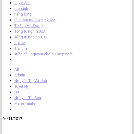
suy niệm
tập sinh
tiếng lòng
tĩnh tâm mùa vọng 2022
Tổ Phụ Hội Dòng
Tổng tu nghị 2023
Tông tu nghị thứ 17
trại hè
Trái tim
Tuần cầu nguyện cho sự hiệp nhất
All
admin
Nguyễn Thị Vũ Linh
Tuyết Ny
OA
Nguyen Thi Sen
Marie Trinite
04/11/2017