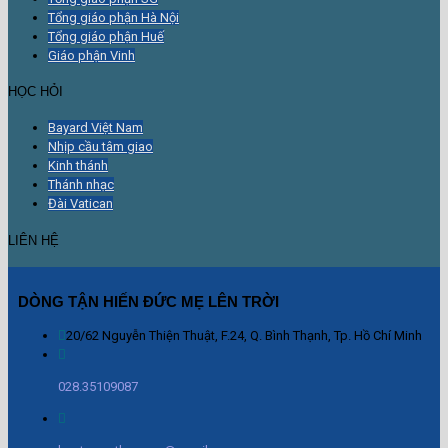
Tổng giáo phận Hà Nội
Tổng giáo phận Huế
Giáo phận Vinh
HỌC HỎI
Bayard Việt Nam
Nhịp cầu tâm giao
Kinh thánh
Thánh nhạc
Đài Vatican
LIÊN HỆ
DÒNG TẬN HIẾN ĐỨC MẸ LÊN TRỜI
20/62 Nguyễn Thiện Thuật, F.24, Q. Bình Thạnh, Tp. Hồ Chí Minh
028.35109087