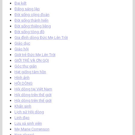
Đại kết
Đấng sáng lập
Đời sống cộng đoàn
Đời sống thánh hiến
Đời sống thiêng liêng
Đời sống tông đồ
Gia đình dòng Đức Mẹ Lên Trời
Giáo dục
Giáo hội
Giới trẻ Đức Mẹ Lên Trời
GIỚI TRẺ VÀ ƠN GỌI
Góc thư giản
Hạt giống tâm hồn
Hình ảnh
HỘI DÒNG
Hội dòng tại Việt Nam
Hội dòng trên thế giới
Hội dòng trên thế giới
Khấn sinh
Lịch sử Hội dòng
Linh đạo
Lưu xá sinh viên
Mẹ Marie Correnson
Non classé