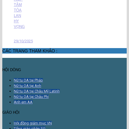
TÂM
TỎA
LAN
HY
VỌNG
29/10/2025
CÁC TRANG THAM KHẢO :
HỘI DÒNG
Nữ tu OA tại Pháp
Nữ tu OA tại Anh
Nữ tu OA tại Châu Mỹ Latinh
Nữ tu OA tại Châu Phi
Anh em AA
GIÁO HỘI
Hội đồng giám mục VN
Tổng giáo phận SG