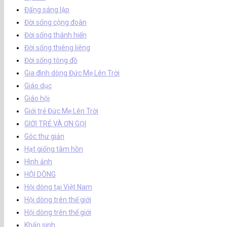
Đấng sáng lập
Đời sống cộng đoàn
Đời sống thánh hiến
Đời sống thiêng liêng
Đời sống tông đồ
Gia đình dòng Đức Mẹ Lên Trời
Giáo dục
Giáo hội
Giới trẻ Đức Mẹ Lên Trời
GIỚI TRẺ VÀ ƠN GỌI
Góc thư giản
Hạt giống tâm hồn
Hình ảnh
HỘI DÒNG
Hội dòng tại Việt Nam
Hội dòng trên thế giới
Hội dòng trên thế giới
Khấn sinh