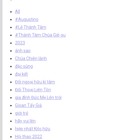
All
#Augustino
#Lễ Thánh Tâm
#Thánh Tâm Chúa Giê-su
2023
ánh sao
Chúa Chiên lành
đặc sủng
đại kết
Đối ngoại hữu kì tâm
Đối Thoại Liên Tôn
gia đình Đức Mẹ Lên trời
Gioan Tẩy Giả
giới trẻ
hãy vui lên
hiệp nhất Kito hữu
Hội thao 2022