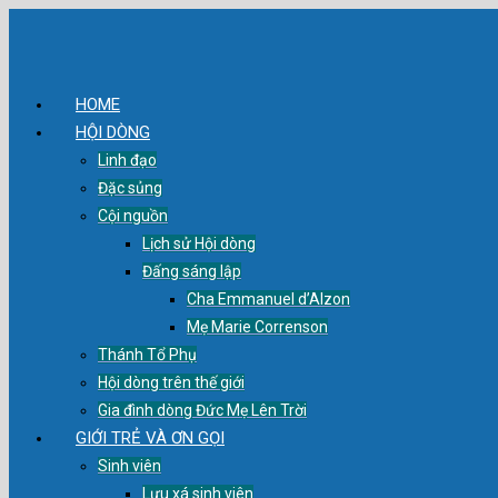
HOME
HỘI DÒNG
Linh đạo
Đặc sủng
Cội nguồn
Lịch sử Hội dòng
Đấng sáng lập
Cha Emmanuel d’Alzon
Mẹ Marie Correnson
Thánh Tổ Phụ
Hội dòng trên thế giới
Gia đình dòng Đức Mẹ Lên Trời
GIỚI TRẺ VÀ ƠN GỌI
Sinh viên
Lưu xá sinh viên