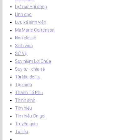
Lịch sử Hội dòng
Linh đạo
Lưu xá sinh viên
Mẹ Marie Correnson
Non classé
Sinh viên
SỨ VỤ
Suy niệm Lời Chúa
Suy tư - chia sẻ
Tài liệu đời tu
Tập sinh
Thánh Tổ Phụ
Thỉnh sinh
Tìm hiểu
Tìm hiểu Ơn gọi
Truyền giáo
Tư liệu