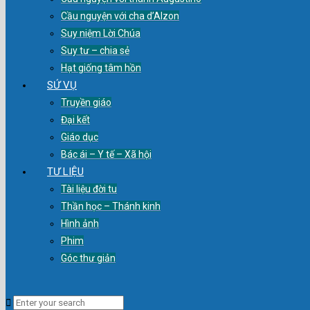
Cầu nguyện với cha d’Alzon
Suy niệm Lời Chúa
Suy tư – chia sẻ
Hạt giống tâm hồn
SỨ VỤ
Truyền giáo
Đại kết
Giáo dục
Bác ái – Y tế – Xã hội
TƯ LIỆU
Tài liệu đời tu
Thần học – Thánh kinh
Hình ảnh
Phim
Góc thư giản