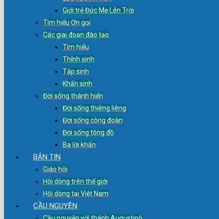
Giới trẻ Đức Mẹ Lên Trời
Tìm hiểu Ơn gọi
Các giai đoạn đào tạo
Tìm hiểu
Thỉnh sinh
Tập sinh
Khấn sinh
Đời sống thánh hiến
Đời sống thiêng liêng
Đời sống cộng đoàn
Đời sống tông đồ
Ba lời khấn
BẢN TIN
Giáo hội
Hội dòng trên thế giới
Hội dòng tại Việt Nam
CẦU NGUYỆN
Cầu nguyện với thánh Augustinô