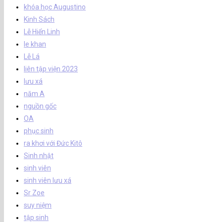
khóa học Augustino
Kinh Sách
Lễ Hiển Linh
le khan
Lễ Lá
liên tập viện 2023
lưu xá
năm A
nguồn gốc
OA
phục sinh
ra khơi với Đức Kitô
Sinh nhật
sinh viên
sinh viên lưu xá
Sr Zoe
suy niệm
tập sinh