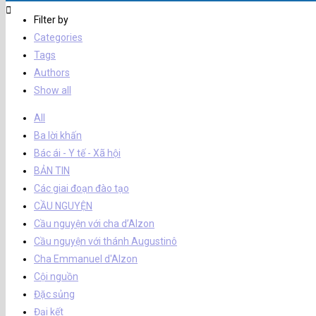
Filter by
Categories
Tags
Authors
Show all
All
Ba lời khấn
Bác ái - Y tế - Xã hội
BẢN TIN
Các giai đoạn đào tạo
CẦU NGUYỆN
Cầu nguyện với cha d’Alzon
Cầu nguyện với thánh Augustinô
Cha Emmanuel d'Alzon
Cội nguồn
Đặc sủng
Đại kết