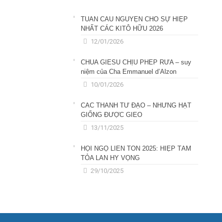
TUẦN CẦU NGUYỆN CHO SỰ HIỆP
NHẤT CÁC KITÔ HỮU 2026
12/01/2026
CHÚA GIÊSU CHỊU PHÉP RỬA – suy
niệm của Cha Emmanuel d’Alzon
10/01/2026
CÁC THÁNH TỬ ĐẠO – NHỮNG HẠT
GIỐNG ĐƯỢC GIEO
13/11/2025
HỘI NGỘ LIÊN TÔN 2025: HIỆP TÂM
TỎA LAN HY VỌNG
29/10/2025