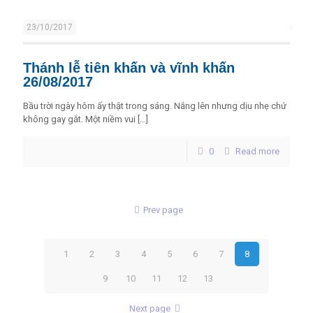
23/10/2017
Thánh lễ tiên khấn và vĩnh khấn
26/08/2017
Bầu trời ngày hôm ấy thật trong sáng. Nắng lên nhưng dịu nhẹ chứ
không gay gắt. Một niềm vui
[…]
0
Read more
Prev page
1
2
3
4
5
6
7
8
9
10
11
12
13
Next page