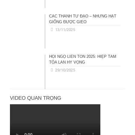
CÁC THÁNH TỬ ĐẠO – NHỮNG HẠT
GIỐNG ĐƯỢC GIEO
13/11/2025
HỘI NGỘ LIÊN TÔN 2025: HIỆP TÂM
TỎA LAN HY VỌNG
29/10/2025
VIDEO QUAN TRỌNG