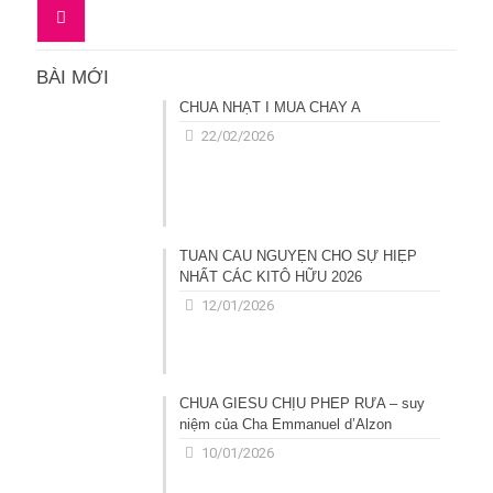
BÀI MỚI
CHÚA NHẬT I MÙA CHAY A
22/02/2026
TUẦN CẦU NGUYỆN CHO SỰ HIỆP
NHẤT CÁC KITÔ HỮU 2026
12/01/2026
CHÚA GIÊSU CHỊU PHÉP RỬA – suy
niệm của Cha Emmanuel d’Alzon
10/01/2026