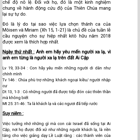
chế độ nô lệ. Đối với họ, đó là một kinh nghiệm
chung về hành động cứu độ của Thiên Chúa mang
lại sự tự do.
Đó là lý do tại sao việc lựa chọn thánh ca của
Môisen và Miriam (Xh 15, 1-21) là chủ đề của tuần lễ
cầu nguyện cho sự hiệp nhất kitô hữu năm 2018
được xem là thích hợp nhất.
Ngày thứ nhất :
Anh em hãy yêu mến người xa lạ, vì
anh em từng là người xa lạ trên đất Ai Cập
Lv 19, 33-34 : Con hãy yêu mến những người di dân như
chính mình
Tv 146 : Chúa phù trợ những khách ngoại kiều/ người nhập
cư
Dt 13, 1-3 : Có những người đã được tiếp đón các thiên thần
mà không biết
Mt 25: 31-46 : Ta là khách lạ và các ngươi đã tiếp rước
Suy niệm :
Việc tưởng nhớ những gì mà con cái Israel đã sống tại Ai
Cập, nơi họ được đối xử như những người khách lạ, là nền
tảng cho việc giảng dạy Lề Luật rằng : các thành viên của