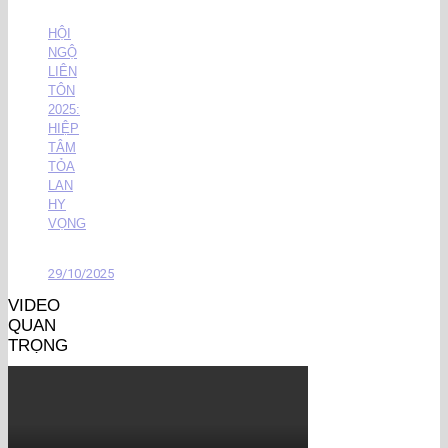
HỘI
NGỘ
LIÊN
TÔN
2025:
HIỆP
TÂM
TỎA
LAN
HY
VỌNG
29/10/2025
VIDEO
QUAN
TRỌNG