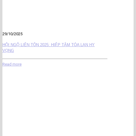
29/10/2025
HỘI NGỘ LIÊN TÔN 2025: HIỆP TÂM TỎA LAN HY
VỌNG
Read more