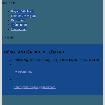
HỌC HỎI
Bayard Việt Nam
Nhịp cầu tâm giao
Kinh thánh
Thánh nhạc
Đài Vatican
LIÊN HỆ
DÒNG TẬN HIẾN ĐỨC MẸ LÊN TRỜI
20/62 Nguyễn Thiện Thuật, F.24, Q. Bình Thạnh, Tp. Hồ Chí Minh
028.35109087
bantruyenthongoa@gmail.com