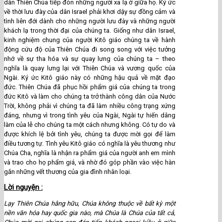
dân Thiên Chúa tiếp đón những người xa lạ ở giữa họ. Ký ức
về thời lưu đày của dân Israel phải khơi dậy sự đồng cảm và
tình liên đới dành cho những người lưu đày và những người
khách lạ trong thời đại của chúng ta. Giống như dân Israel,
kinh nghiệm chung của người Kitô giáo chúng ta về hành
động cứu độ của Thiên Chúa đi song song với việc tưởng
nhớ về sự tha hóa và sự quay lưng của chúng ta – theo
nghĩa là quay lưng lại với Thiên Chúa và vương quốc của
Ngài. Ký ức Kitô giáo này có những hậu quả về mặt đạo
đức. Thiên Chúa đã phục hồi phẩm giá của chúng ta trong
đức Kitô và làm cho chúng ta trở thành công dân của Nước
Trời, không phải vì chúng ta đã làm nhiều công trạng xứng
đáng, nhưng vì trong tình yêu của Ngài, Ngài tự hiến dâng
làm của lễ cho chúng ta một cách nhưng không. Có tự do và
được khích lệ bởi tình yêu, chúng ta được mời gọi để làm
điều tương tự. Tình yêu Kitô giáo có nghĩa là yêu thương như
Chúa Cha, nghĩa là nhận ra phẩm giá của người anh em mình
và trao cho họ phẩm giá, và nhờ đó góp phần vào việc hàn
gắn những vết thương của gia đình nhân loại.
Lời nguyện :
Lạy Thiên Chúa hằng hữu, Chúa không thuộc về bất kỳ một
nền văn hóa hay quốc gia nào, mà Chúa là Chúa của tất cả,