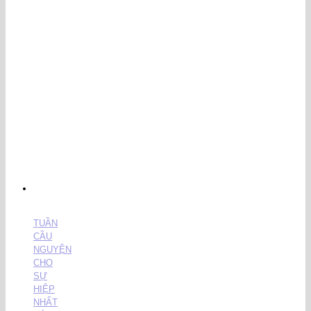
TUẦN
CẦU
NGUYỆN
CHO
SỰ
HIỆP
NHẤT