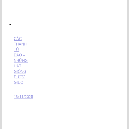
CÁC
THÁNH
TỬ
ĐẠO –
NHỮNG
HẠT
GIỐNG
ĐƯỢC
GIEO
13/11/2025